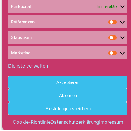
Funktional
Immer aktiv
Präferenzen
Präfe
Statistiken
Statis
Marketing
Marke
Dienste verwalten
Akzeptieren
Ablehnen
Einstellungen speichern
Cookie-Richtlinie
Datenschutzerklärung
Impressum