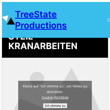
Zum
TreeState
Inhalt
springen
Productions
STEIL -
KRANARBEITEN
Klicke auf "Ich stimme zu", um Vimeo zu
aktivieren
Cookie-Richtlinie
Ich stimme zu