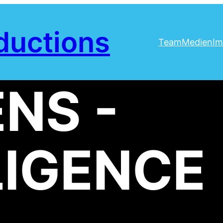
ductions
Team
Medien
Im
NS -
LIGENCE