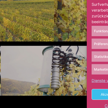
Surfverh
verarbeit
zurückzi
beeinträ
Funktion
Präfere
Statistik
Marketi
Dienste 
Akze
C