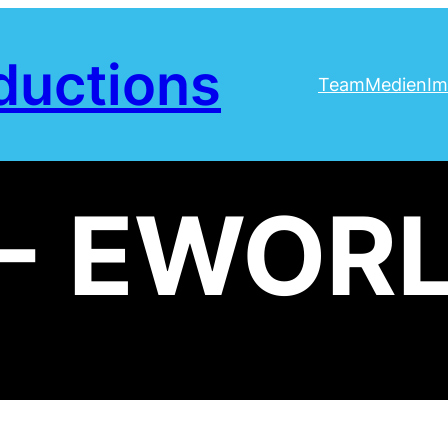
ductions
Team
Medien
Im
 - EWOR