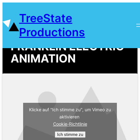
Zum
TreeState
Inhalt
springen
Productions
FRANKLIN ELECTRIC -
ANIMATION
Klicke auf "Ich stimme zu", um Vimeo zu
aktivieren
Cookie-Richtlinie
Ich stimme zu