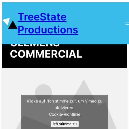
Zum
TreeState
Inhalt
springen
Productions
CLEMENS -
COMMERCIAL
Klicke auf "Ich stimme zu", um Vimeo zu
aktivieren
Cookie-Richtlinie
Ich stimme zu